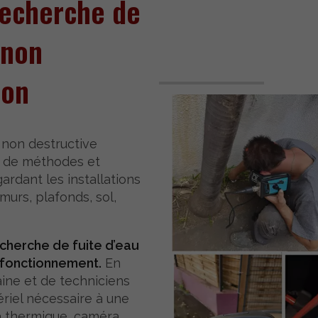
echerche de
t
non
ion
non destructive
de de méthodes et
ardant les installations
 murs, plafonds, sol,
echerche de fuite d’eau
sfonctionnement.
En
ine et de techniciens
ériel nécessaire à une
ra thermique, caméra