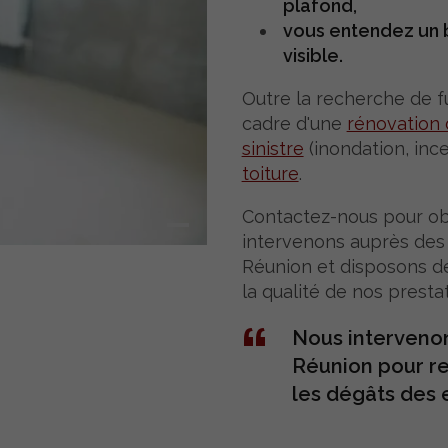
plafond,
vous entendez un br
visible.
Outre la recherche de fu
cadre d'une
rénovation
sinistre
(inondation, inc
toiture
.
Contactez-nous pour obte
intervenons auprès des 
Réunion et disposons d
la qualité de nos prestat
Nous intervenon
Réunion pour re
les dégâts des 