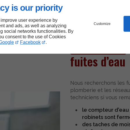
cy is our priority
 improve user experience by
Customize
nt and ads, as well as analyzing
ng social networks functionalities. By
you consent to the use of Cookies
Recherche
Google
Facebook
.
fuites d’eau
Nous recherchons les fui
plomberie et les réseau
techniciens si vous rem
le compteur d'eau 
robinets sont ferm
des taches de mois