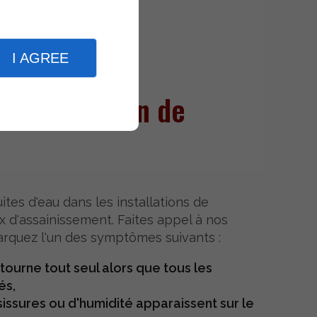
I AGREE
et réparation de
tes d'eau dans les installations de
x d'assainissement. Faites appel à nos
arquez l'un des symptômes suivants :
tourne tout seul alors que tous les
és,
issures ou d'humidité apparaissent sur le