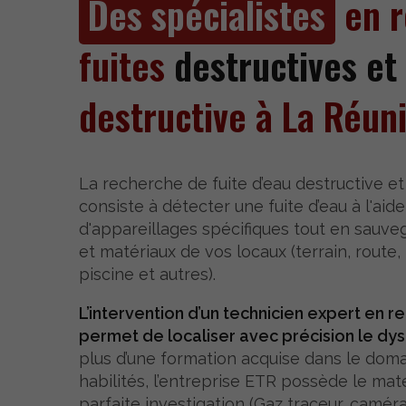
Des spécialistes
en r
fuites
destructives e
destructive à La Réun
La recherche de fuite d’eau
destructive et
consiste à détecter une fuite d’eau à l'ai
d'appareillages spécifiques tout en sauveg
et matériaux de vos locaux (terrain, route,
piscine et autres).
L’intervention d’un technicien expert en r
permet de localiser avec précision le dy
plus d’une formation acquise dans le doma
habilités, l’entreprise ETR possède le mat
parfaite investigation (Gaz traceur, camé