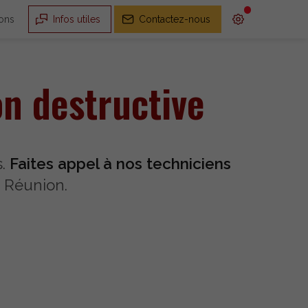
ions
Infos utiles
Contactez-nous
on destructive
s.
Faites appel à nos techniciens
a Réunion.