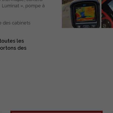
« Luminat », pompe à
e des cabinets
outes les
portons des