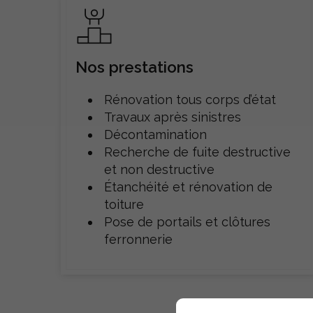
Nos prestations
Rénovation tous corps d’état
Travaux après sinistres
Décontamination
Recherche de fuite destructive
et non destructive
Étanchéité et rénovation de
toiture
Pose de portails et clôtures
ferronnerie