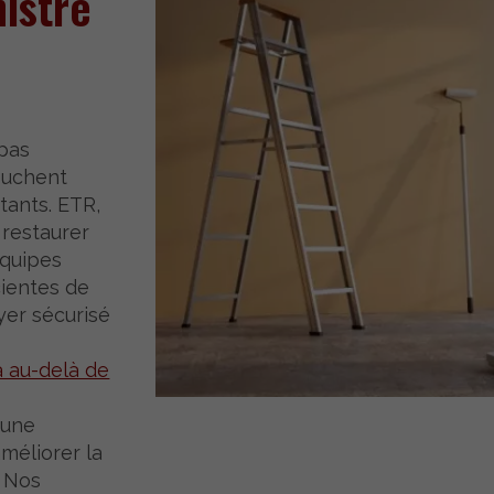
nistre
 pas
ouchent
tants. ETR,
 restaurer
équipes
cientes de
yer sécurisé
a au-delà de
 une
méliorer la
. Nos