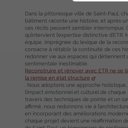
Dans la pittoresque ville de Saint-Paul, c
bâtiment raconte une histoire, et après un 
ces récits peuvent sembler interrompus. C
qu’intervient l’expertise distinctive d’ETR.
équipe, imprégnée du lexique de la recons
consacre à rétablir la continuité de ces his
redonner vie aux espaces qui détiennent 
sentimentale inestimable.
Reconstruire et rénover avec ETR ne se li
la remise en état structure
. Nous adoptons une approche holistique,
l’impact émotionnel et culturel de chaque 
travers des techniques de pointe et un sav
affirmé, nous redonnons vie à l’architectur
en incorporant des améliorations modernes
chaque projet devient une réaffirmation de 
de Saint-Paul, un témoignage de résilienc