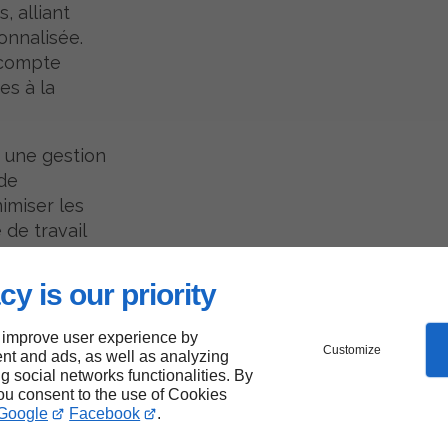
, alliant
onnalisée.
 compte
es à la
 une gestion
de
imiser les
 de travail
cy is our priority
 improve user experience by
er à
Customize
nt and ads, as well as analyzing
ng social networks functionalities. By
you consent to the use of Cookies
Google
Facebook
.