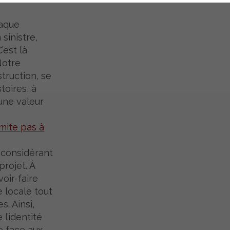
haque
sinistre,
’est là
 Notre
truction, se
toires, à
une valeur
mite pas à
 considérant
projet. À
oir-faire
e locale tout
. Ainsi,
l’identité
e face aux