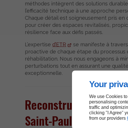
méthodes intègrent des solutions durables
l’efficacité technique à une approche pers
Chaque détail est soigneusement pris en
pour créer des espaces revitalisés, propic
résilience face aux défis passés.
L’expertise
d’ETR
se manifeste à travers
proactive de chaque étape du processus 
réhabilitation. Nous nous engageons à min
perturbations tout en assurant une qualité
exceptionnelle.
Your priva
We use Cookies to
Reconstruire et rénov
personalising conte
traffic and optimizi
clicking "I Agree" 
Saint-Paul
from our providers